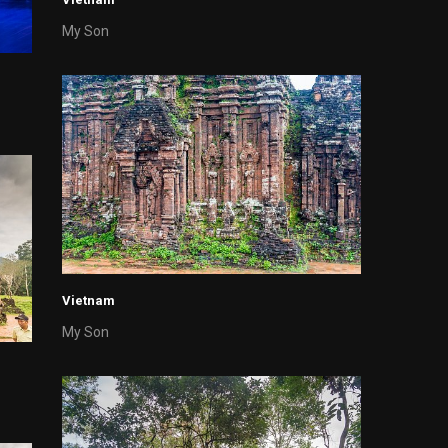
My Son
Vietnam
My Son