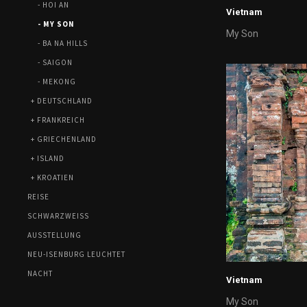
- HOI AN
Vietnam
- MY SON
My Son
- BA NA HILLS
- SAIGON
- MEKONG
+ DEUTSCHLAND
+ FRANKREICH
+ GRIECHENLAND
+ ISLAND
+ KROATIEN
REISE
SCHWARZWEISS
AUSSTELLUNG
NEU-ISENBURG LEUCHTET
NACHT
Vietnam
My Son