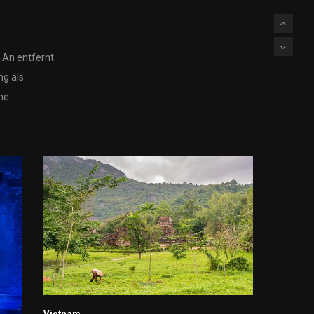
 An entfernt.
ng als
he
Vietnam