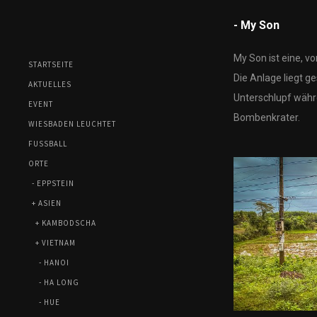
- My Son
My Son ist eine, 
STARTSEITE
Die Anlage liegt g
AKTUELLES
Unterschlupf währ
EVENT
Bombenkrater.
WIESBADEN LEUCHTET
FUSSBALL
ORTE
- EPPSTEIN
+ ASIEN
+ KAMBODSCHA
+ VIETNAM
- HANOI
- HA LONG
- HUE